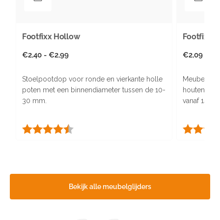
Footfixx Hollow
Footfixx 
Normale
€2,40 - €2,99
Normale
€2,09
prijs
prijs
Stoelpootdop voor ronde en vierkante holle
Meubelglijd
poten met een binnendiameter tussen de 10-
houten en k
30 mm.
vanaf 14 m
Beoordeling:
4.5 uit 5 sterren
Beoordeli
Bekijk alle meubelglijders