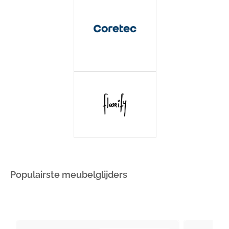
Populairste meubelglijders
Footfixx
Footfixx