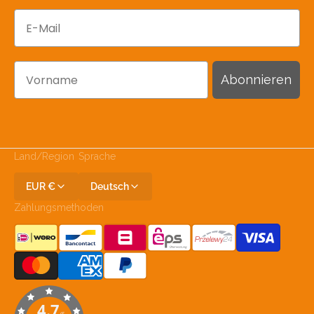
E-Mail
Vorname
Abonnieren
Land/Region
Sprache
EUR €
Deutsch
Zahlungsmethoden
4.7
/5