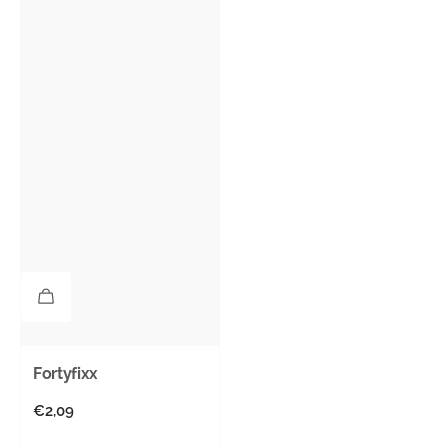
Fortyfixx
Normaler
€2,09
Preis