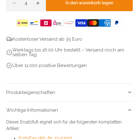
in den warenkorb legen
verringere
erhöhe
die
die
menge
menge
für
für
fortyfixx
fortyfixx
&amp;
&amp;
Kostenloser Versand ab 35 Euro
rivet
rivet
Werktags bis 16:00 Uhr bestellt – Versand noch am
click
click
selben Tag.
ersatz-
ersatz-
schutzfuß
schutzfuß
Über 11.000 positive Bewertungen
Produkteigenschaften
Wichtige Informationen
Dieser Ersatzfuß eignet sich für die folgenden kompletten
Artikel:
FortyFixx (Art.-Nr. 10-5300)