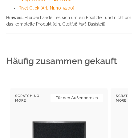
Rivet Click (Art.-Nr. 10-5200)
Hinweis:
Hierbei handelt es sich um ein Ersatzteil und nicht um
das komplette Produkt (d.h. Gleitfuß
inkl.
Basisteil).
Häufig zusammen gekauft
Schmutzfangmatten
Trockenlaufm
SCRATCH NO
SCRATCH N
Für den Außenbereich
mit
Anbieter:
Anbieter:
MORE
MORE
PURA
Backing