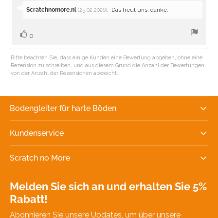
Antworten
Scratchnomore.nl
:
Das freut uns, danke.
(25.02.2026)
von:
Stimme
Bewertung(en)
0
zu
Bitte beachten Sie, dass einige Kunden eine Bewertung abgeben, ohne eine
Rezension zu schreiben, und aus diesem Grund die Anzahl der Bewertungen
von der Anzahl der Rezensionen abweicht.
Bodengleiter für harte Böden
Kundenservice
Scratch no More
Melden Sie sich an und erhalten Sie 5%
Rabatt!
Abonnieren Sie unsere Updates, um über unsere