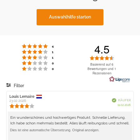
Auswahlhilfe starten
4.5
Bewertung: 5 von 5 Sternen
Stimmen
4
Bewertung: 4 von 5 Sternen
Stimmen
1
Bewertung: 3 von 5 Sternen
Bewertung:
Stimmen
1
Bewertung: 2 von 5 Sternen
Stimmen
4.5
0
Basierend auf 6
Bewertung: 1 von 5 Sternen
Stimmen
Bewertungen und 1
0
von
Rezensionen
5
Sternen
Filter
Bewertung
Bilder
Autor
Louis Lemaire
Bewertungsdatum:
Verifiziert
KÄUFER
der
23.02.2026
Kaufd
11.02.2026
Rezension:
Bewertung:
4.0
von
Rezensionstext:
Ein wunderschönes und hochwertiges Produkt. Schnelle Lieferung.
5
Ich habe schon mehrmals bestellt. Alles läuft reibungslos und schnell.
Sternen
Dies ist eine automatische Übersetzung. Original anzeigen.