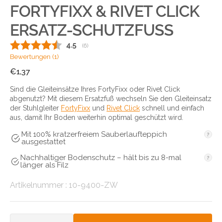
FORTYFIXX & RIVET CLICK
ERSATZ-SCHUTZFUSS
Durchschnittliche Bewertung:
4.5
(
abgegebene bewertungen:
6
)
Bewertungen (
1
)
Normaler
€1,37
Preis
Sind die Gleiteinsätze Ihres FortyFixx oder Rivet Click
abgenutzt? Mit diesem Ersatzfuß wechseln Sie den Gleiteinsatz
der Stuhlgleiter
FortyFixx
und
Rivet Click
schnell und einfach
aus, damit Ihr Boden weiterhin optimal geschützt wird.
Mit 100% kratzerfreiem Sauberlaufteppich
ausgestattet
Nachhaltiger Bodenschutz – hält bis zu 8-mal
länger als Filz
Artikelnummer:
Artikelnummer :
10-9400-ZW
Anzahl