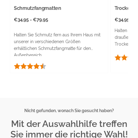
Schmutzfangmatten
Trockenla
Normaler
€34,95 - €79,95
Normaler
€34,95 - €
Preis
Preis
Halten Sie 
Halten Sie Schmutz fern aus Ihrem Haus mit
draußen mi
unserer in verschiedenen Größen
Trockenlauf
erhältlichen Schmutzfangmatte für den
Matte ist d
Außenbereich.
Bewertung
schädliche
hohe Feuch
Bewertung:
4.5 von 5 Sternen
Nicht gefunden, wonach Sie gesucht haben?
Mit der Auswahlhilfe treffen
Sie immer die richtige Wahl!