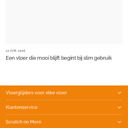
12 JUN. 2026
10
Een vloer die mooi blijft begint bij slim gebruik
W
S
Vloerglijders voor elke vloer
Klantenservice
Scratch no More