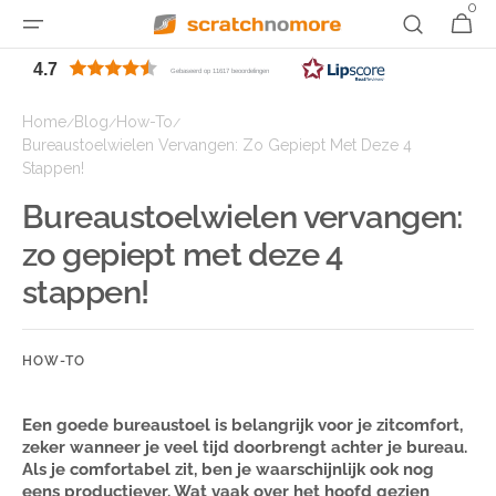
0
0
naar
Winkelwag
items
de
inhoud
4.7
Gebaseerd op 11617 beoordelingen
Home
Blog
How-To
/
/
/
Bureaustoelwielen Vervangen: Zo Gepiept Met Deze 4
Stappen!
Bureaustoelwielen vervangen:
zo gepiept met deze 4
stappen!
HOW-TO
Een goede bureaustoel is belangrijk voor je zitcomfort,
zeker wanneer je veel tijd doorbrengt achter je bureau.
Als je comfortabel zit, ben je waarschijnlijk ook nog
eens productiever. Wat vaak over het hoofd gezien