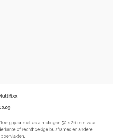
Multifixx
Normale
€2,09
rijs
loerglijder met de afmetingen 50 × 26 mm voor
ierkante of rechthoekige buisframes en andere
ppervlakten.