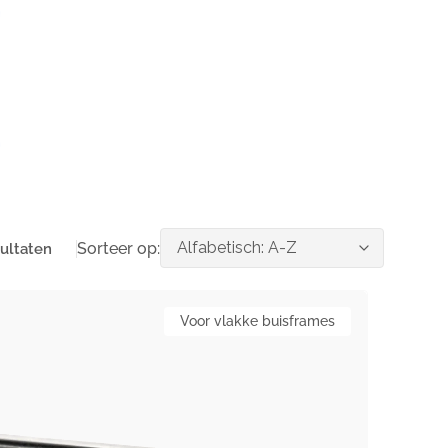
Sorteer op:
ultaten
ifixx
Voor vlakke buisframes