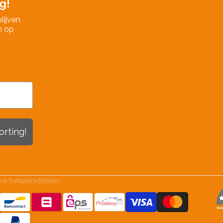
g!
lijven
n op
orting!
re betaalmiddelen:
GEBAS