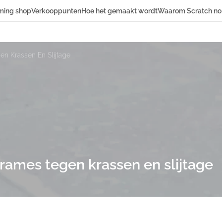
ming shop
Verkooppunten
Hoe het gemaakt wordt
Waarom Scratch no
 Krassen En Slijtage
en
Toebehoren
loopmatten
Losse
oopmatten
beschermvoetjes
Hulpmiddelen
Inzetstukken &
hulzen
Stiften
ames tegen krassen en slijtage