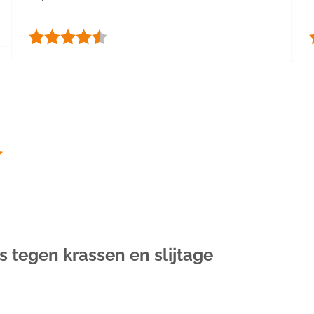
Beoordeling:
4.5 uit 5 sterren
tegen krassen en slijtage