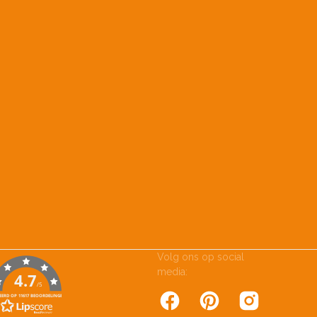
Volg ons op social
media:
4.7
/5
EERD OP 11617 BEOORDELINGEN
Facebook
Pinterest
Instagram