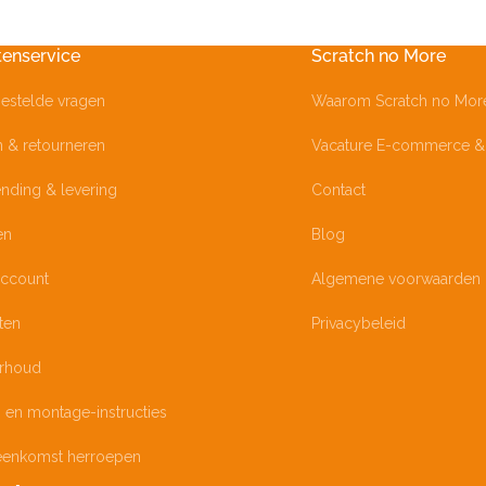
tenservice
Scratch no More
estelde vragen
Waarom Scratch no Mor
n & retourneren
Vacature E-commerce & 
nding & levering
Contact
en
Blog
account
Algemene voorwaarden
ten
Privacybeleid
rhoud
 en montage-instructies
eenkomst herroepen