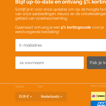
Blijf up-to-date en ontvang 5% kortin
Schrijf je in voor onze updates om op de hoogte te b
van onze aanbiedingen, nieuws en de ontwikkelinge
gebied van vloerbescherming.
Daarnaast ontvang je een
5% kortingscode
voor je
eerstvolgende bestelling!
Email
Naam
Pak je k
Beschikba
Valuta
Taal
EUR €
Nederlands