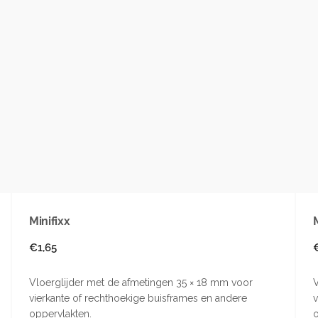
Minifixx
Normale
€1,65
prijs
p
Vloerglijder met de afmetingen 35 × 18 mm voor
V
vierkante of rechthoekige buisframes en andere
v
oppervlakten.
o