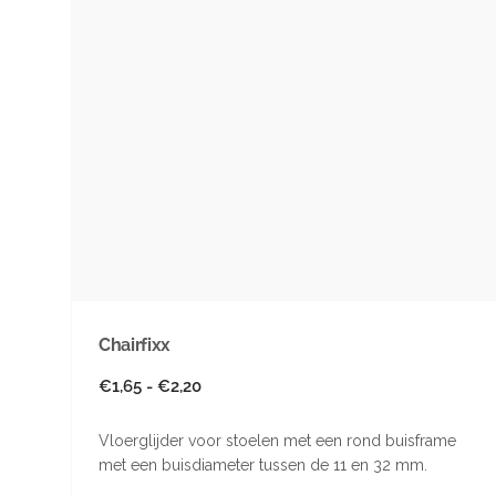
Chairfixx
Normale
€1,65 - €2,20
prijs
Vloerglijder voor stoelen met een rond buisframe
met een buisdiameter tussen de 11 en 32 mm.