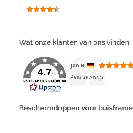
Beoordeling:
4.6 uit 5 sterren
Wat onze klanten van ons vinden
Auteur:
Jan B
4.7
/5
Tekst:
Alles geweldig
GEBASEERD OP 11617 BEOORDELINGEN
Beschermdoppen voor buisframes 