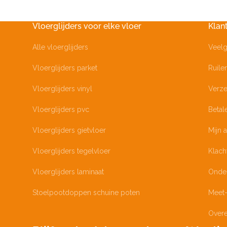
Vloerglijders voor elke vloer
Klan
Alle vloerglijders
Veelg
Vloerglijders parket
Ruile
Vloerglijders vinyl
Verze
Vloerglijders pvc
Betal
Vloerglijders gietvloer
Mijn 
Vloerglijders tegelvloer
Klach
Vloerglijders laminaat
Onde
Stoelpootdoppen schuine poten
Meet-
Over