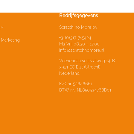
Bedrijfsgegevens
Scratch no More bv
e?
+31(0)317-745424
Marketing
Ma-Vrij 08.30 – 17.00
info@scratchnomore.nl
Veenendaalsestraatweg 14-B
3921 EC Elst (Utrecht)
Nederland
KvK nr.:52646661
BTW nr.: NL850534768B01