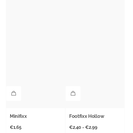
Minifixx
Footfixx Hollow
Normale
€1,65
Normale
€2,40 - €2,99
prijs
prijs