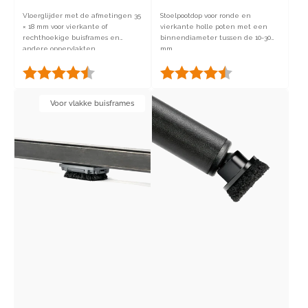
Vloerglijder met de afmetingen 35
Stoelpootdop voor ronde en
× 18 mm voor vierkante of
vierkante holle poten met een
rechthoekige buisframes en
binnendiameter tussen de 10-30
andere oppervlakten.
mm.
Beoordeling:
4.5 uit 5 sterren
Beoordeling:
4.5 uit 5 sterren
Multifixx
Footfixx
Voor vlakke buisframes
Threaded