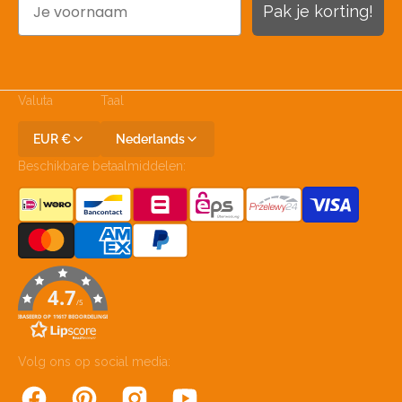
Pak je korting!
Valuta
Taal
EUR €
Nederlands
Beschikbare betaalmiddelen:
4.7
/5
GEBASEERD OP 11617 BEOORDELINGEN
Volg ons op social media: