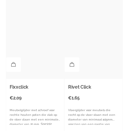
Fixxclick
Rivet Click
Normale
€2,09
Normale
€1,65
prijs
prijs
Meubelglijder met schroef voor
Vloerglijder voor meubels die
rechte houten poten die vlak op
recht op de vloer staan met een
de vloer staan met een minimale
diameter van minimaal ø25mm,
diameter van 20 mm.
Speciale
voorzien van een gaatje van
uitvoering voor stapelstoelen.
ø6mm.