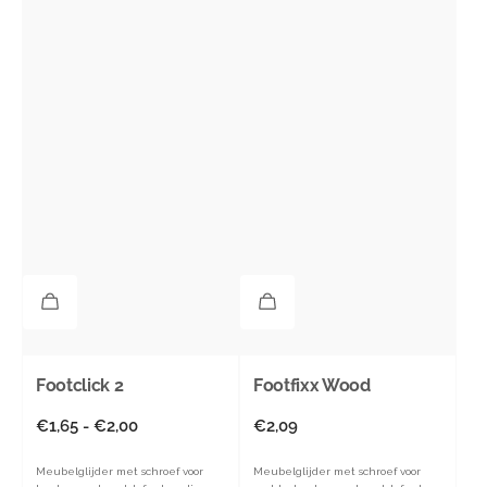
Footclick 2
Footfixx Wood
Normale
€1,65 - €2,00
Normale
€2,09
prijs
prijs
Meubelglijder met schroef voor
Meubelglijder met schroef voor