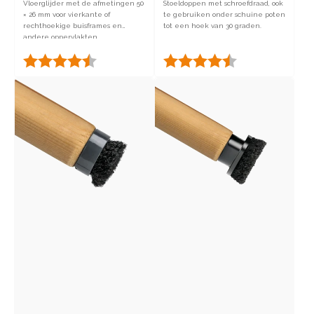
Vloerglijder met de afmetingen 50
Stoeldoppen met schroefdraad, ook
× 26 mm voor vierkante of
te gebruiken onder schuine poten
rechthoekige buisframes en
tot een hoek van 30 graden.
andere oppervlakten.
Beoordeling:
4.6 uit 5 sterren
Beoordeling:
4.6 uit 5 sterren
Footclick
Footfixx
2
Wood