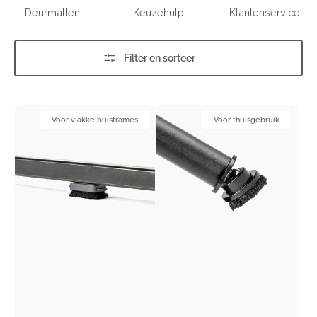
Deurmatten
Keuzehulp
Klantenservice
Filter en sorteer
Minifixx
Footfixx
Voor vlakke buisframes
Voor thuisgebruik
Hollow