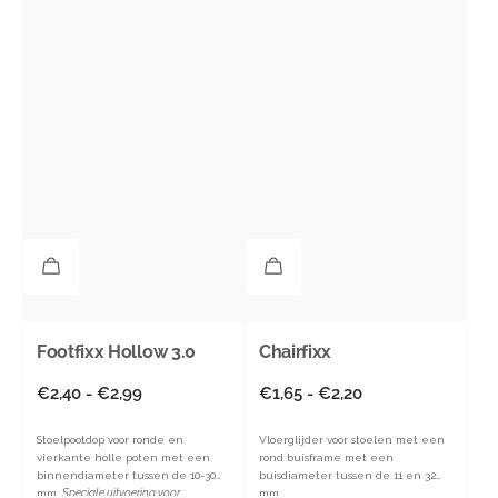
Footfixx Hollow 3.0
Chairfixx
Normale
€2,40 - €2,99
Normale
€1,65 - €2,20
prijs
prijs
Stoelpootdop voor ronde en
Vloerglijder voor stoelen met een
vierkante holle poten met een
rond buisframe met een
binnendiameter tussen de 10-30
buisdiameter tussen de 11 en 32
mm.
Speciale uitvoering voor
mm.