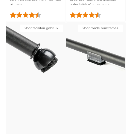
30 graden.
onder tafels of bureaus met
schroefdraad.
Beoordeling:
4.5 uit 5 sterren
Beoordeling:
4.7 uit 5 sterren
Footfixx
Chairfixx
Voor facilitair gebruik
Voor ronde buisframes
Hollow
3.0