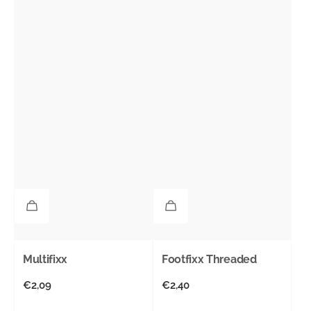
Multifixx
Footfixx Threaded
Normale
€2,09
Normale
€2,40
prijs
prijs