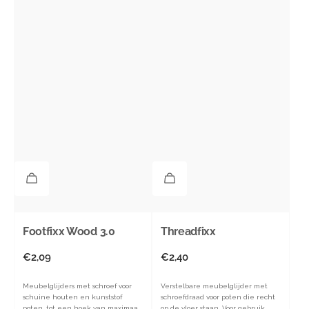
Footfixx Wood 3.0
Threadfixx
Normale
€2,09
Normale
€2,40
prijs
prijs
Meubelglijders met schroef voor
Verstelbare meubelglijder met
schuine houten en kunststof
schroefdraad voor poten die recht
poten, tot een hoek van maximaal
op de vloer staan. Voor gebruik