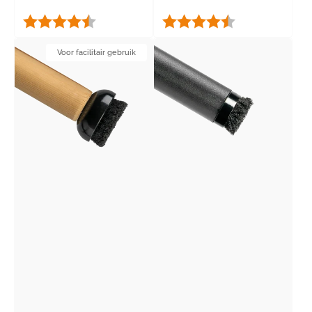
stapelstoelen
Beoordeling:
4.5 uit 5 sterren
Beoordeling:
4.6 uit 5 sterren
Fixxclick
Rivet
Voor facilitair gebruik
Click