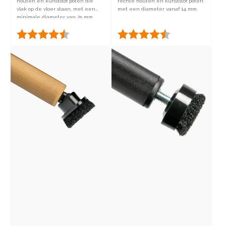
houten en kunststof poten die
rechte houten en kunststof poten
vlak op de vloer staan, met een
met een diameter vanaf 14 mm.
minimale diameter van 25 mm.
Beoordeling:
4.5 uit 5 sterren
Beoordeling:
4.6 uit 5 sterren
Footfixx
Threadfixx
Wood
3.0