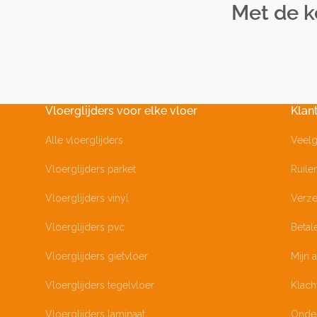
Met de ke
Vloerglijders voor elke vloer
Klan
Alle vloerglijders
Veelg
Vloerglijders parket
Ruile
Vloerglijders vinyl
Verze
Vloerglijders pvc
Betal
Vloerglijders gietvloer
Mijn 
Vloerglijders tegelvloer
Klach
Vloerglijders laminaat
Onde