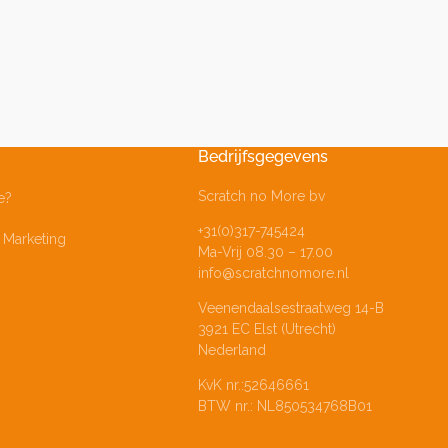
Bedrijfsgegevens
Scratch no More bv
e?
+31(0)317-745424
Marketing
Ma-Vrij 08.30 – 17.00
info@scratchnomore.nl
Veenendaalsestraatweg 14-B
3921 EC Elst (Utrecht)
Nederland
KvK nr.:52646661
BTW nr.: NL850534768B01