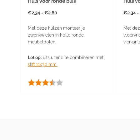
Huls voor ronde buis
Huls vo
Normale
€2,34 - €2,60
Norma
€2,34 -
prijs
prijs
Met deze hulzen monteer je
Met dez
zwenkwielen in holle ronde
vloervri
meubelpoten.
vierkan
Let op:
uitsluitend te combineren met
stift 11x30 mm.
Beoordeling:
3.7 uit 5 sterren