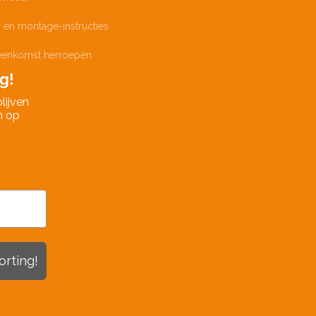
 en montage-instructies
eenkomst herroepen
g!
lijven
n op
orting!