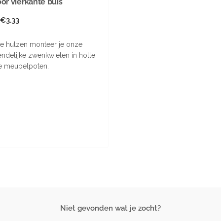
or vierkante buis
le
 €3,33
e hulzen monteer je onze
endelijke zwenkwielen in holle
te meubelpoten.
Niet gevonden wat je zocht?