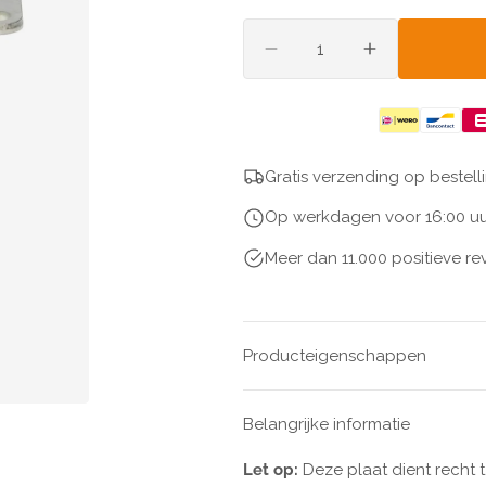
Aantal
decrease
increase
Open
quantity
quantity
media
1
for
for
in
stift
stift
galerijweergave
met
met
plaat
plaat
Gratis verzending op bestel
Op werkdagen voor 16:00 uu
Meer dan 11.000 positieve re
Producteigenschappen
Belangrijke informatie
Let op:
Deze plaat dient recht 