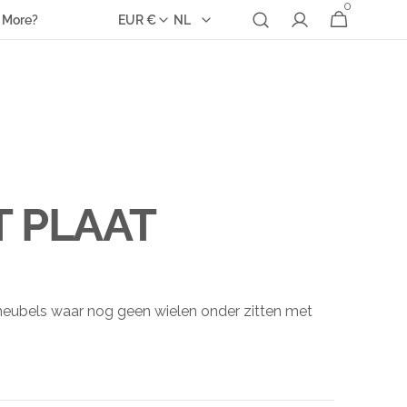
0
0
Winkelwagen
 More?
EUR €
NL
items
T PLAAT
eubels waar nog geen wielen onder zitten met
: