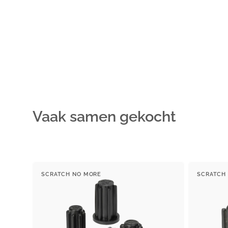
Vaak samen gekocht
Huls
Huls
SCRATCH NO MORE
SCRATCH
voor
Leverancier:
voor
Leveranc
ronde
vierkante
buis
buis