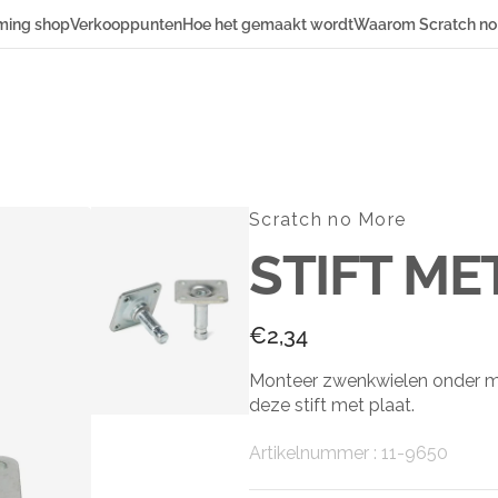
ming shop
Verkooppunten
Hoe het gemaakt wordt
Waarom Scratch no
en
Toebehoren
loopmatten
Losse
oopmatten
beschermvoetjes
Hulpmiddelen
Scratch no More
Inzetstukken &
STIFT ME
hulzen
Stiften
Normale
€2,34
prijs
Monteer zwenkwielen onder m
deze stift met plaat.
Artikelnummer
Artikelnummer :
11-9650