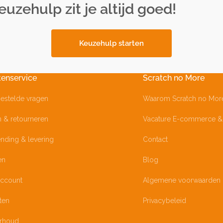
uzehulp zit je altijd goed!
Keuzehulp starten
tenservice
Scratch no More
estelde vragen
Waarom Scratch no Mor
n & retourneren
Vacature E-commerce & 
nding & levering
Contact
en
Blog
account
Algemene voorwaarden
ten
Privacybeleid
rhoud